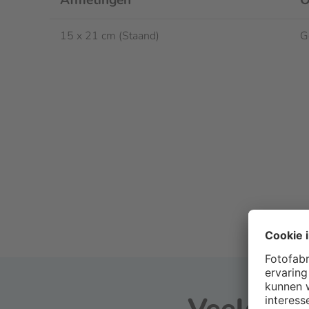
Afmetingen
O
15 x 21 cm (Staand)
G