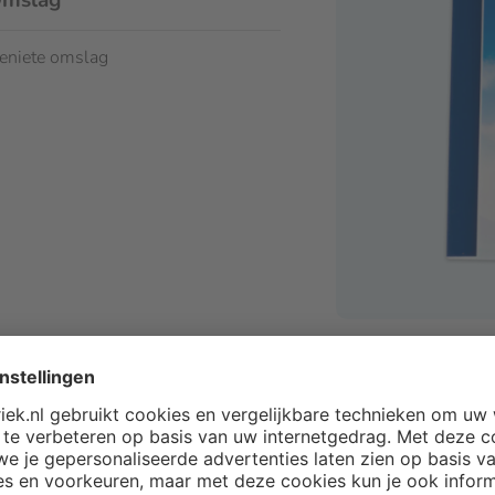
mslag
eniete omslag
Maak je geniet f