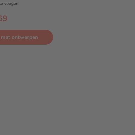
 te voegen
69
ct met ontwerpen