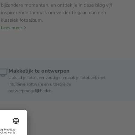
bijzondere momenten, en ontdek je in deze blog vijf
inspirerende thema’s om verder te gaan dan een
klassiek fotoalbum.
Lees meer
Makkelijk te ontwerpen
Upload je foto’s eenvoudig en maak je fotoboek met
intuïtieve software en uitgebreide
ontwerpmogelijkheden