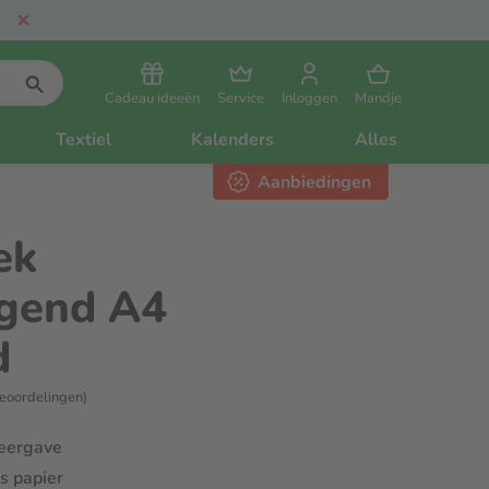
Cadeau ideeën
Service
Inloggen
Mandje
Textiel
Kalenders
Alles
Aanbiedingen
ek
ggend A4
d
eoordelingen)
eergave
s papier