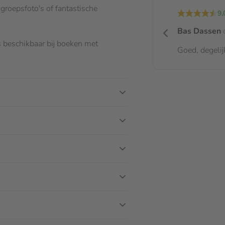
groepsfoto's of fantastische
9,
Bas Dassen
o
is beschikbaar bij boeken met
Goed, degelij
4 Liggend is ideaal
Pagina's
 door de perfecte vlakligging
uitkomen.
24 - 140
derstaande mogelijkheden.
es mogelijk.