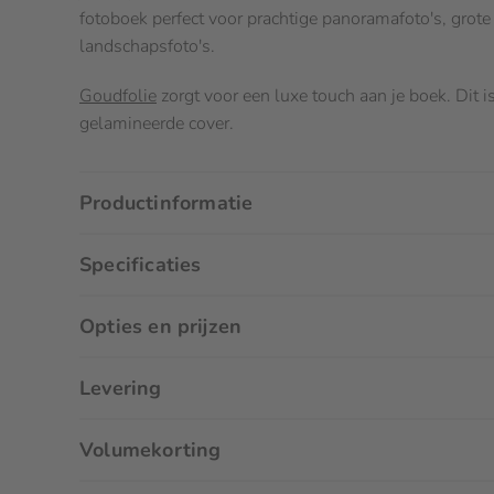
fotoboek perfect voor prachtige panoramafoto's, grote 
landschapsfoto's.
Goudfolie
zorgt voor een luxe touch aan je boek. Dit 
gelamineerde cover.
Productinformatie
Een Fotoboek Vlakliggend A
Specificaties
voor landschapsfoto's
Afmetingen
Opties en prijzen
Een liggend A4 Fotoboek Vlakliggend is erg bijzonder
Opties
waardoor het boek mooi openvalt en de foto's uniek 
29,7 x 21 cm (Liggend)
Levering
Voor Fotoboek Vlakliggend A4 Liggend zijn er de on
Unieke vlakligging
Levering
Volumekorting
Ideaal voor landschap- en skylinefoto's
Extra pagina's
Rondom de levering van dit product zijn er enkele opti
24 - 140 pagina's