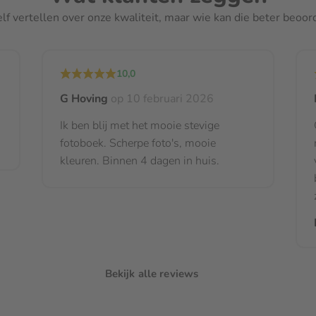
elf vertellen over onze kwaliteit, maar wie kan die beter beoo
10,0
it van foto's. Wij kunnen de
G Hoving
op 10 februari 2026
Ik ben blij met het mooie stevige
fotoboek. Scherpe foto's, mooie
oduct te bestellen. Bij het afrekenen
kleuren. Binnen 4 dagen in huis.
voor slechts € 1,99.
Bekijk alle reviews