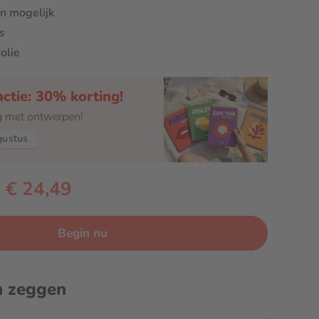
n mogelijk
s
olie
ctie: 30% korting!
g met ontwerpen!
gustus
€ 24,49
Begin nu
n zeggen