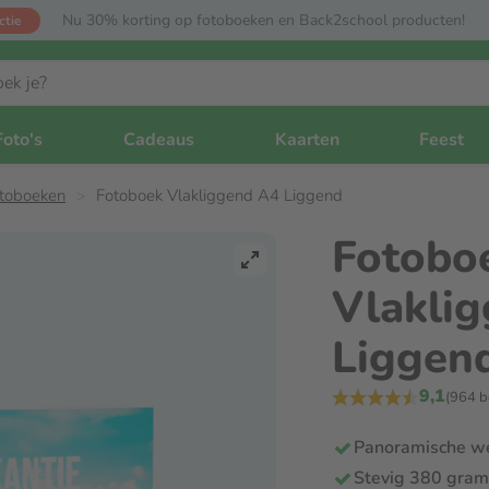
Nu 30% korting op fotoboeken en Back2school producten!
ctie
Foto's
Cadeaus
Kaarten
Feest
otoboeken
Fotoboek Vlakliggend A4 Liggend
Fotobo
Vlakli
Liggen
9,1
(964 b
Panoramische w
Stevig 380 gram