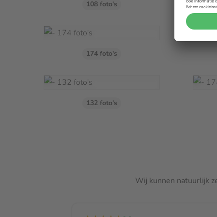
108 foto's
Luxe bewaardoos
€ 10,
Goudfolie
174 foto's
Sommige herinneringen zijn zó waardevol, dat ze vrag
van vastleggen. Dit kan door de tekst op de cover van 
laten drukken. Deze stijlvolle, glanzende afwerking geef
uitstraling en maakt je boek écht speciaal. Voeg de go
132 foto's
Online Editor, tegen een kleine meerprijs van € 5,99 p
Extra controle van jouw ontwerp
Het is mogelijk om voor € 5,00 + € 0,10 per pagina 
laten controleren. Indien er bij deze extra controle f
word je hiervan op de hoogte gesteld zodat je deze kan
Wij kunnen natuurlijk z
productie nemen.
Wij controleren op de volgende punten: