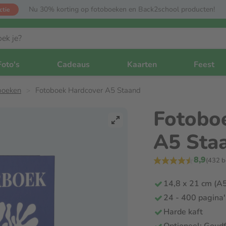
Nu 30% korting op fotoboeken en Back2school producten!
ctie
Foto's
Cadeaus
Kaarten
Feest
boeken
Fotoboek Hardcover A5 Staand
Fotobo
A5 Sta
8,9
(432 b
14,8 x 21 cm (A
24 - 400 pagina'
Harde kaft