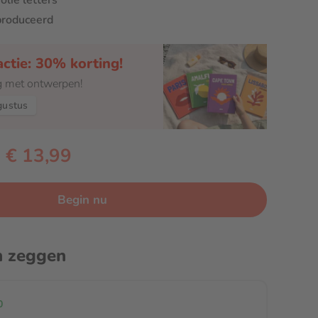
olie letters
produceerd
ctie: 30% korting!
g met ontwerpen!
gustus
€ 13,99
Begin nu
n zeggen
0