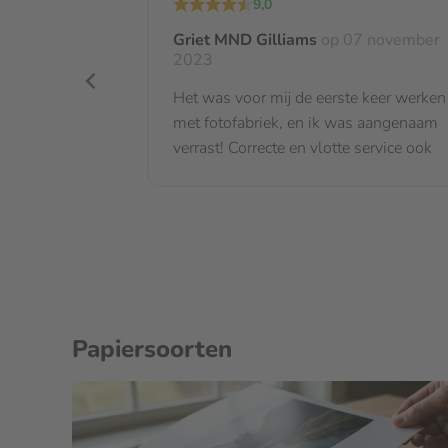
Witranden
9,0
Kwaliteit van de omslag
Griet MND Gilliams
op 07 november
Uitlijning van teksten en foto's
2023
n en mooi
Helderheid van foto's
Het was voor mij de eerste keer werken
Let op: wij controleren niet op typfouten en de kwalite
met fotofabriek, en ik was aangenaam
bestanden niet aanpassen.
verrast! Correcte en vlotte service ook
Barcode verwijderen
Dit product wordt standaard voorzien van een barcode.
je gemakkelijk je orderstatus online kan volgen. Het 
te laten verwijderen. Wij zullen dan je order handmati
Inpakoptie
Papiersoorten
Dit product cadeau geven? Laat het product inpakken 