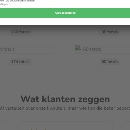
50 foto's
130 foto's
00
130 foto's
38 foto's
en om een extra bijzondere manier
je fotoboek in gouden letters te
t je titel, naam of jaartal een luxe
uden tekst gemakkelijk toe in de
174 foto's
50 foto's
er boek.
jouw ontwerp handmatig door ons te
Wat klanten zeggen
outen door ons worden ontdekt, dan
 wijzigen voordat wij deze in
elf vertellen over onze kwaliteit, maar wie kan die beter beoo