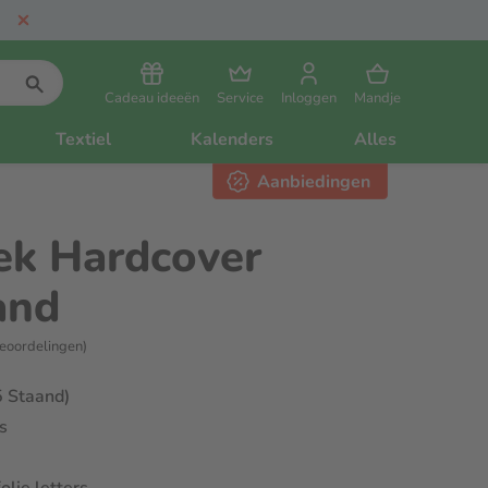
Cadeau ideeën
Service
Inloggen
Mandje
Textiel
Kalenders
Alles
Aanbiedingen
ek Hardcover
and
eoordelingen)
5 Staand)
s