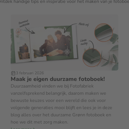
r je kunt het ook bij ons
afhalen in
ntdek handige tips en inspiratie voor het maken van je fotobo
elf te maken
. Dan zorgen wij ervoor
wordt!
korting
0
0
opties voor covers, papier en
schutblad. Standaard bevat het
0
per pagina
 om te kiezen voor zwarte
 te breiden tot maar liefst 400
t aan € 4,45. Bestel je meer dan 1
0
per pagina
erkings- en verpakkingskosten te
3 februari 2026
Maak je eigen duurzame fotoboek!
Duurzaamheid vinden we bij Fotofabriek
vanzelfsprekend belangrijk, daarom maken we
0
bewuste keuzes voor een wereld die ook voor
volgende generaties mooi blijft en lees je in deze
9
blog alles over het duurzame Grønn fotoboek en
hoe we dit met zorg maken.