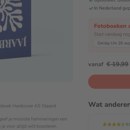
Optioneel: Goudf
In Nederland ge
Fotoboeken a
Start vandaag no
Geldig t/m 26 au
€ 19,99
vanaf
Wat andere
otoboek Hardcover A5 Staand.
eef je mooiste herinneringen een
9,
je voor altijd wilt koesteren.