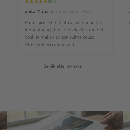
10,0
anita Maes
op 16 oktober 2023
Professioneel, behulpzaam, vriendelijk,
mooi product, heel gemakkelijk om het
it van foto's. Wij kunnen de
boek te maken en een ruime keuze.
Alles wat een mens wilt.
 Deze barcode zorgt er o.a. voor dat
Bekijk alle reviews
is mogelijk om de barcode kostenloos
g door het productieproces leiden.
voor slechts € 1,99.