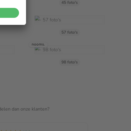
45 foto's
57 foto's
98 foto's
rdelen dan onze klanten?