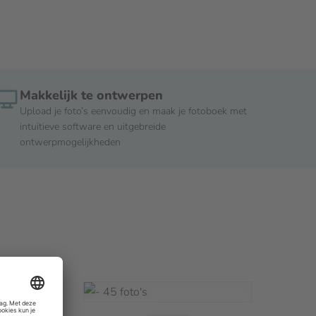
Makkelijk te ontwerpen
Upload je foto’s eenvoudig en maak je fotoboek met
intuïtieve software en uitgebreide
ontwerpmogelijkheden