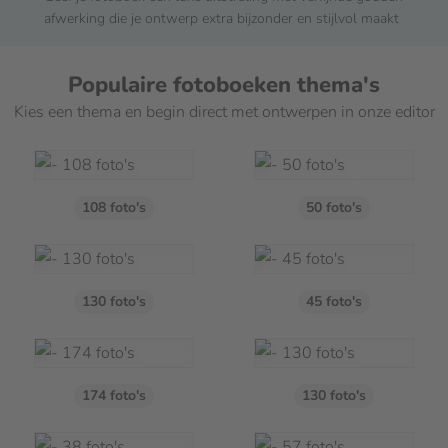
verzonden en vervolgens snel bij je thuis geleverd
Omslag
Verpakking
Standaard
Ongeacht het leveringstype zorgen wij er altijd voor dat
Populaire fotoboeken thema's
jouw persoonlijke producten met de grootste zorg worden
€ 0,00
Kies een thema en begin direct met ontwerpen in onze editor
ingepakt.
Mat
€ 5,99
108 foto's
50 foto's
Wit Kunstleer (onbedrukt)
€ 7,99
Zwart Kunstleer (onbedrukt)
130 foto's
45 foto's
€ 7,99
Linnen (bedrukt)
€ 14,99
174 foto's
130 foto's
Wit Kunstleer (bedrukt)