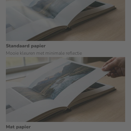
Kleine versie van jouw fotoboek
Het is ook mogelijk om het kleinere broertje van dit
product te bestellen. Bij het afrekenen in de kassa kun je
kiezen voor deze extra optie.
Barcode verwijderen
Standaard papier
Dit product wordt standaard voorzien van een barcode.
Mooie kleuren met minimale reflectie
Deze barcode zorgt er o.a. voor dat je gemakkelijk je
orderstatus online kan volgen. Het is mogelijk om de
barcode kostenloos te laten verwijderen. Wij zullen dan je
order handmatig door het productieproces leiden.
Inpakoptie
Dit product cadeau geven? Laat het product inpakken voor
slechts € 1,99.
Mat papier