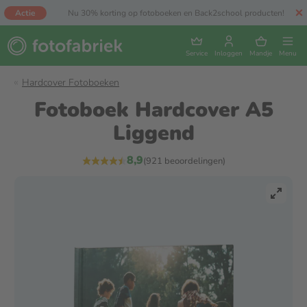
Actie
Nu 30% korting op fotoboeken en Back2school producten!
Service
Inloggen
Mandje
Menu
Hardcover Fotoboeken
Fotoboek Hardcover A5
Liggend
8,9
(921 beoordelingen)