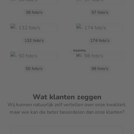
€ 14,99
38 foto's
57 foto's
Extra
Geen Doos
132 foto's
174 foto's
€ 0,00
Luxe bewaardoos
€ 10,00
50 foto's
98 foto's
Goudfolie
Sommige herinneringen zijn zó waardevol, dat ze vragen
Wat klanten zeggen
om een extra bijzondere manier van vastleggen. Dit kan
Wij kunnen natuurlijk zelf vertellen over onze kwaliteit,
door de tekst op de cover van je fotoboek in gouden letters
maar wie kan die beter beoordelen dan onze klanten?
te laten drukken. Deze stijlvolle, glanzende afwerking
geeft je titel, naam of jaartal een luxe uitstraling en maakt
je boek écht speciaal. Voeg de gouden tekst gemakkelijk