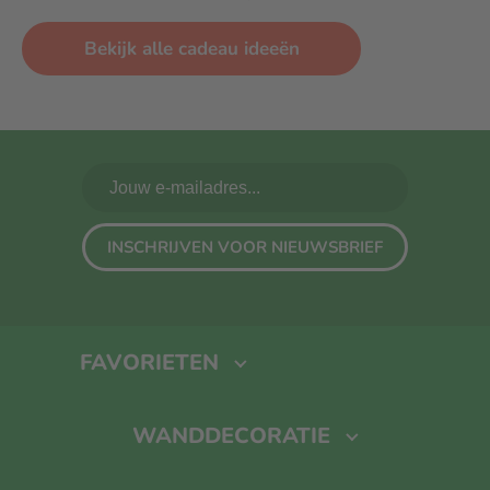
Bekijk alle cadeau ideeën
INSCHRIJVEN VOOR NIEUWSBRIEF
FAVORIETEN
Fotoboek maken
Foto Op Canvas
Foto Op Hout
Kalender
WANDDECORATIE