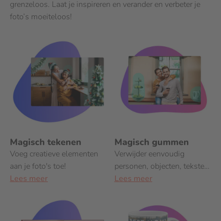
grenzeloos. Laat je inspireren en verander en verbeter je
foto’s moeiteloos!
Magisch tekenen
Magisch gummen
Voeg creatieve elementen
Verwijder eenvoudig
aan je foto's toe!
personen, objecten, teksten
Lees meer
en logo's uit je foto's!
Lees meer