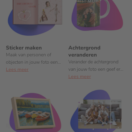
Sticker maken
Achtergrond
veranderen
Maak van personen of
Verander de achtergrond
objecten in jouw foto een
van jouw foto een geef er
vrijstaand beeld!
Lees meer
een leuke twist aan!
Lees meer