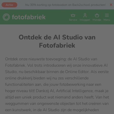
Actie
Nu 30% korting op fotoboeken en Back2school producten!
Service
Inloggen
Mandje
Menu
Ontdek de AI Studio van
Fotofabriek
Ontdek onze nieuwste toevoeging: de AI Studio van
Fotofabriek. Vol trots introduceren wij onze innovatieve AI
Studio, nu beschikbaar binnen de Online Editor. Als eerste
online drukkerij bieden wij nu zes verschillende
functionaliteiten aan, die jouw fotobewerking naar een
hoger niveau tilt! Dankzij AI, Artificial Intelligence, maak je
altijd een uniek product wat niemand anders heeft. Van het
weggummen van ongewenste objecten tot het creëren van
een kunstwerk, in de AI Studio zijn de mogelijkheden